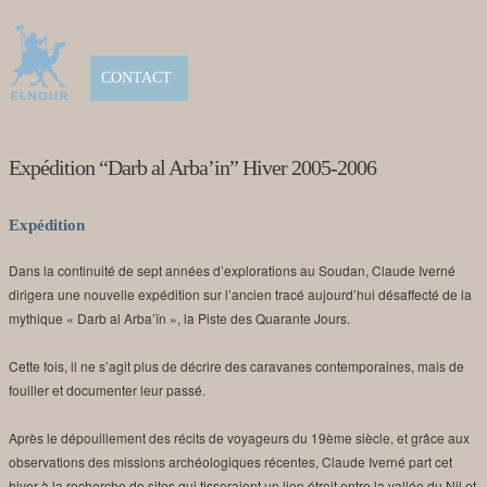
CONTACT
Expédition “Darb al Arba’in” Hiver 2005-2006
Expédition
Dans la continuité de sept années d’explorations au Soudan, Claude Iverné
dirigera une nouvelle expédition sur l’ancien tracé aujourd’hui désaffecté de la
mythique « Darb al Arba’ïn », la Piste des Quarante Jours.
Cette fois, il ne s’agit plus de décrire des caravanes contemporaines, mais de
fouiller et documenter leur passé.
Après le dépouillement des récits de voyageurs du 19ème siècle, et grâce aux
observations des missions archéologiques récentes, Claude Iverné part cet
hiver à la recherche de sites qui tisseraient un lien étroit entre la vallée du Nil et