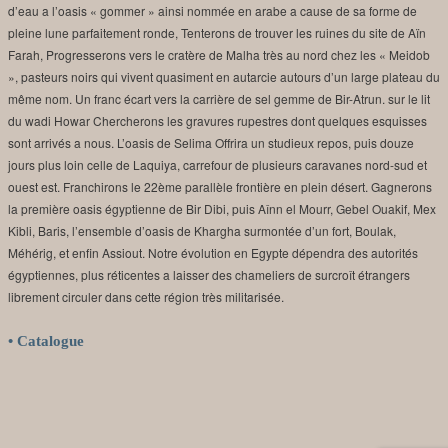
d’eau a l’oasis « gommer » ainsi nommée en arabe a cause de sa forme de
pleine lune parfaitement ronde, Tenterons de trouver les ruines du site de Aïn
Farah, Progresserons vers le cratère de Malha très au nord chez les « Meidob
», pasteurs noirs qui vivent quasiment en autarcie autours d’un large plateau du
même nom. Un franc écart vers la carrière de sel gemme de Bir-Atrun. sur le lit
du wadi Howar Chercherons les gravures rupestres dont quelques esquisses
sont arrivés a nous. L’oasis de Selima Offrira un studieux repos, puis douze
jours plus loin celle de Laquiya, carrefour de plusieurs caravanes nord-sud et
ouest est. Franchirons le 22ème parallèle frontière en plein désert. Gagnerons
la première oasis égyptienne de Bir Dibi, puis Aînn el Mourr, Gebel Ouakif, Mex
Kibli, Baris, l’ensemble d’oasis de Khargha surmontée d’un fort, Boulak,
Méhérig, et enfin Assiout. Notre évolution en Egypte dépendra des autorités
égyptiennes, plus réticentes a laisser des chameliers de surcroît étrangers
librement circuler dans cette région très militarisée.
• Catalogue