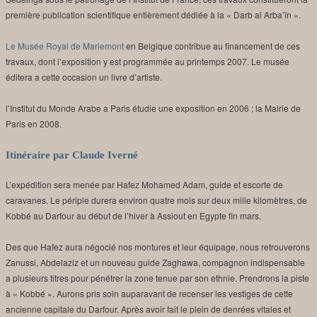
première publication scientifique entièrement dédiée à la « Darb al Arba’ïn ».
Le Musée Royal de Mariemont
en Belgique contribue au financement de ces
travaux, dont l’exposition y est programmée au printemps 2007. Le musée
éditera a cette occasion un livre d’artiste.
l’Institut du Monde Arabe a Paris étudie une exposition en 2006 ; la Mairie de
Paris en 2008.
Itinéraire par Claude Iverné
L’expédition sera menée par Hafez Mohamed Adam, guide et escorte de
caravanes. Le périple durera environ quatre mois sur deux mille kilomètres, de
Kobbé au Darfour au début de l’hiver à Assiout en Egypte fin mars.
Des que Hafez aura négocié nos montures et leur équipage, nous retrouverons
Zanussi, Abdelaziz et un nouveau guide Zaghawa, compagnon indispensable
a plusieurs titres pour pénétrer la zone tenue par son ethnie. Prendrons la piste
à « Kobbé ». Aurons pris soin auparavant de recenser les vestiges de cette
ancienne capitale du Darfour. Après avoir fait le plein de denrées vitales et