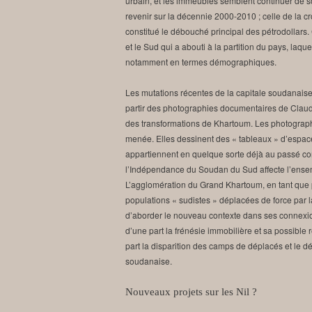
urbain, et les immeubles semblent continuer de s
revenir sur la décennie 2000-2010 ; celle de la c
constitué le débouché principal des pétrodollars.
et le Sud qui a abouti à la partition du pays, laqu
notamment en termes démographiques.
Les mutations récentes de la capitale soudanaise 
partir des photographies documentaires de Claud
des transformations de Khartoum. Les photographies
menée. Elles dessinent des « tableaux » d’espac
appartiennent en quelque sorte déjà au passé co
l’Indépendance du Soudan du Sud affecte l’ensem
L’agglomération du Grand Khartoum, en tant que
populations « sudistes » déplacées de force par 
d’aborder le nouveau contexte dans ses connexion
d’une part la frénésie immobilière et sa possible re
part la disparition des camps de déplacés et le d
soudanaise.
Nouveaux projets sur les Nil ?