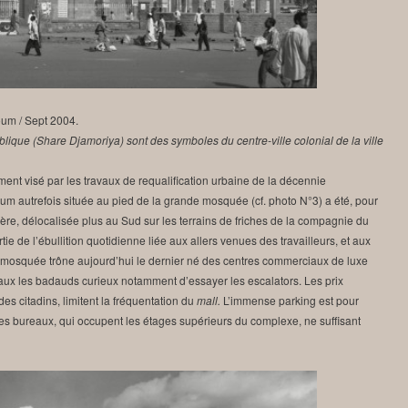
um / Sept 2004.
ique (Share Djamoriya) sont des symboles du centre-ville colonial de la ville
rement visé par les travaux de requalification urbaine de la décennie
toum autrefois située au pied de la grande mosquée (cf. photo N°3) a été, pour
ère, délocalisée plus au Sud sur les terrains de friches de la compagnie du
e de l’ébullition quotidienne liée aux allers venues des travailleurs, et aux
e mosquée trône aujourd’hui le dernier né des centres commerciaux de luxe
veaux les badauds curieux notamment d’essayer les escalators. Les prix
es citadins, limitent la fréquentation du
mall.
L’immense parking est pour
 des bureaux, qui occupent les étages supérieurs du complexe, ne suffisant