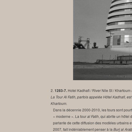
2.
1283-7.
Hotel Kadhafi / River Nile St / Khartoum 
La Tour Al Fatih, parfois appelée Hôtel Kadhafi, est
Khartoum.
Dans la décennie 2000-2010, les tours sont pourt
« moderne ». La tour
al Fatih
, qui abrite un hôtel 
parlante de cette diffusion des modèles urbains 
2007, fait indéniablement penser à la
Burj al Ara