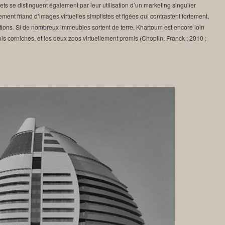
ts se distinguent également par leur utilisation d’un marketing singulier
rement friand d’images virtuelles simplistes et figées qui contrastent fortement,
ations. Si de nombreux immeubles sortent de terre, Khartoum est encore loin
rois corniches, et les deux zoos virtuellement promis (Choplin, Franck ; 2010 ;