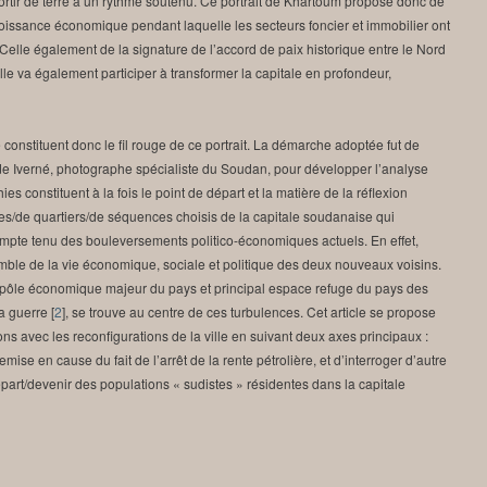
ortir de terre à un rythme soutenu. Ce portrait de Khartoum propose donc de
roissance économique pendant laquelle les secteurs foncier et immobilier ont
 Celle également de la signature de l’accord de paix historique entre le Nord
elle va également participer à transformer la capitale en profondeur,
constituent donc le fil rouge de ce portrait. La démarche adoptée fut de
e Iverné, photographe spécialiste du Soudan, pour développer l’analyse
 constituent à la fois le point de départ et la matière de la réflexion
es/de quartiers/de séquences choisis de la capitale soudanaise qui
mpte tenu des bouleversements politico-économiques actuels. En effet,
ble de la vie économique, sociale et politique des deux nouveaux voisins.
 pôle économique majeur du pays et principal espace refuge du pays des
la guerre
[
2
]
, se trouve au centre de ces turbulences. Cet article se propose
s avec les reconfigurations de la ville en suivant deux axes principaux :
mise en cause du fait de l’arrêt de la rente pétrolière, et d’interroger d’autre
épart/devenir des populations « sudistes » résidentes dans la capitale