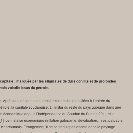
 capitale : marquée par les stigmates de durs conflits et de profondes
 mais volatile issus du pétrole.
m. Après une décennie de transformations brutales liées à l’entrée du
trole, la capitale soudanaise, à l’instar du reste du pays quoique dans une
sion économique depuis l’Indépendance du Soudan du Sud en 2011 et la
[
1
]
. Le malaise économique (inflation galopante, dévaluation…) est palpable
s Khartoumois. Étrangement, il ne se traduit pas encore dans le paysage