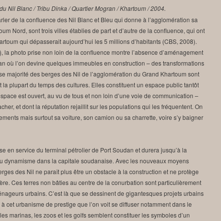
 du Nil Blanc / Tribu Dinka / Quartier Mogran / Khartoum / 2004.
arler de la confluence des Nil Blanc et Bleu qui donne à l’agglomération sa
 Nord, sont trois villes établies de part et d’autre de la confluence, qui ont
rtoum qui dépasserait aujourd’hui les 5 millions d’habitants (CBS, 2008).
), la photo prise non loin de la confluence montre l’absence d’aménagement
 plan où l’on devine quelques immeubles en construction – des transformations
nse majorité des berges des Nil de l’agglomération du Grand Khartoum sont
 la plupart du temps des cultures. Elles constituent un espace public tantôt
space est ouvert, au vu de tous et non loin d’une voie de communication –
her, et dont la réputation rejaillit sur les populations qui les fréquentent. On
êtements mais surtout sa voiture, son camion ou sa charrette, voire s’y baigner
se en service du terminal pétrolier de Port Soudan et durera jusqu’à la
u dynamisme dans la capitale soudanaise. Avec les nouveaux moyens
erges des Nil ne paraît plus être un obstacle à la construction et ne protège
ière. Ces terres non bâties au centre de la conurbation sont particulièrement
ménageurs urbains. C’est là que se dessinent de gigantesques projets urbains
 à cet urbanisme de prestige que l’on voit se diffuser notamment dans le
les marinas, les zoos et les golfs semblent constituer les symboles d’un