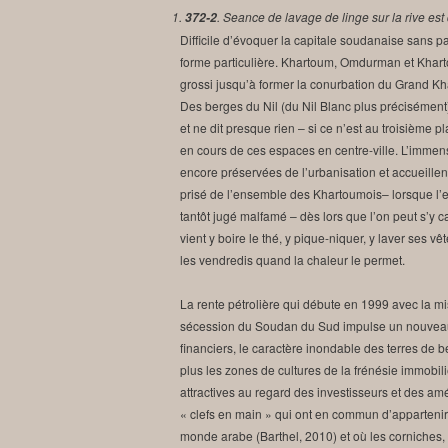
1.
. Seance de lavage de linge sur la rive est
372-2
Difficile d’évoquer la capitale soudanaise sans p
forme particulière. Khartoum, Omdurman et Khartoum
grossi jusqu’à former la conurbation du Grand Kha
Des berges du Nil (du Nil Blanc plus précisément
et ne dit presque rien – si ce n’est au troisième
en cours de ces espaces en centre-ville. L’imme
encore préservées de l’urbanisation et accueillent
prisé de l’ensemble des Khartoumois– lorsque l’e
tantôt jugé malfamé – dès lors que l’on peut s’y cac
vient y boire le thé, y pique-niquer, y laver ses v
les vendredis quand la chaleur le permet.
La rente pétrolière qui débute en 1999 avec la mi
sécession du Soudan du Sud impulse un nouvea
financiers, le caractère inondable des terres de b
plus les zones de cultures de la frénésie immobil
attractives au regard des investisseurs et des a
« clefs en main » qui ont en commun d’appartenir
monde arabe (Barthel, 2010) et où les corniches, 