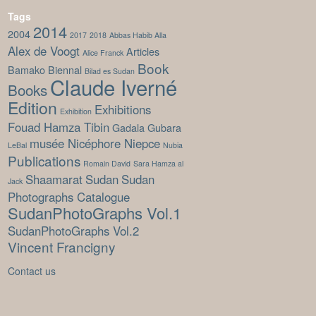
Tags
2014
2004
2017
2018
Abbas Habib Alla
Alex de Voogt
Articles
Alice Franck
Book
Bamako Biennal
Bilad es Sudan
Claude Iverné
Books
Edition
Exhibitions
Exhibition
Fouad Hamza Tibin
Gadala Gubara
musée Nicéphore Niepce
LeBal
Nubia
Publications
Romain David
Sara Hamza al
Shaamarat
Sudan
Sudan
Jack
Photographs Catalogue
SudanPhotoGraphs Vol.1
SudanPhotoGraphs Vol.2
Vincent Francigny
Contact us