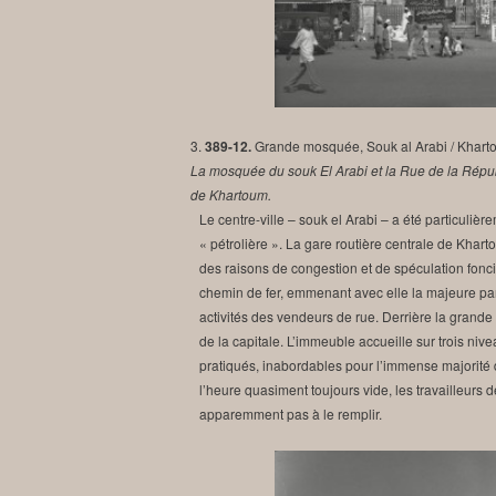
3.
389-12.
Grande mosquée, Souk al Arabi / Kharto
La mosquée du souk El Arabi et la Rue de la Républ
de Khartoum.
Le centre-ville – souk el Arabi – a été particuliè
« pétrolière ». La gare routière centrale de Khar
des raisons de congestion et de spéculation fonci
chemin de fer, emmenant avec elle la majeure parti
activités des vendeurs de rue. Derrière la grand
de la capitale. L’immeuble accueille sur trois ni
pratiqués, inabordables pour l’immense majorité d
l’heure quasiment toujours vide, les travailleurs
apparemment pas à le remplir.