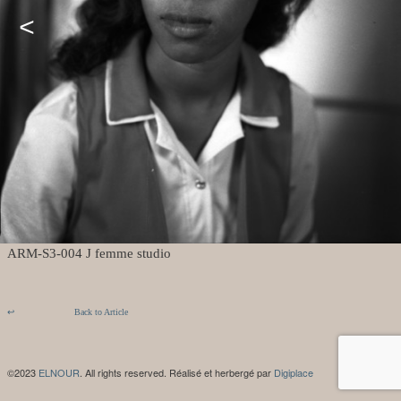
<
ARM-S3-004 J femme studio
↩
Back to Article
©2023
ELNOUR
. All rights reserved. Réalisé et herbergé par
Digiplace