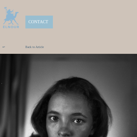
CONTACT
↩
Back to Article