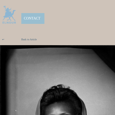
CONTACT
↩
Back to Article